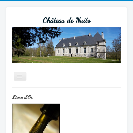
Château de Nuits
Basculer
la
navigation
Actualités
Livre d'Or
Un peu d'histoire
Beaucoup d'histoire
Tourisme