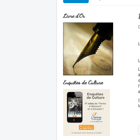
Livre d'Or
D
L
L
L
à
d
Enquêtes de Culture
l
é
(
l