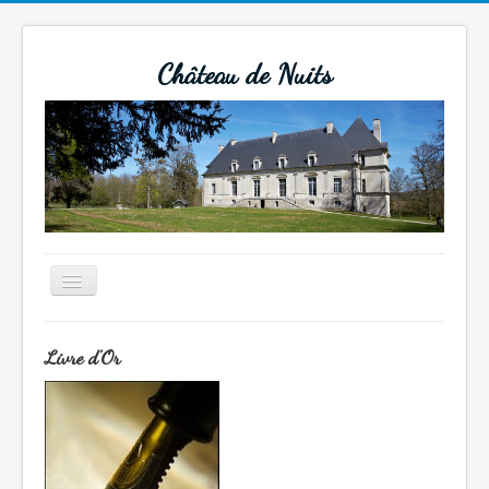
Château de Nuits
Basculer
la
navigation
Actualités
Livre d'Or
Un peu d'histoire
Beaucoup d'histoire
Tourisme